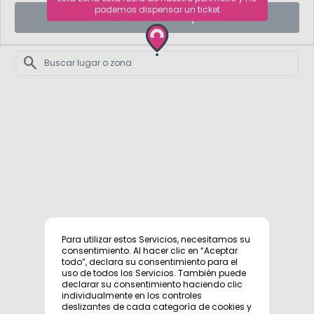
podemos dispensar un ticket
Sacar ticket aquí
account_circle
search
Para utilizar estos Servicios, necesitamos su
consentimiento. Al hacer clic en “Aceptar
todo”, declara su consentimiento para el
uso de todos los Servicios. También puede
declarar su consentimiento haciendo clic
individualmente en los controles
deslizantes de cada categoría de cookies y